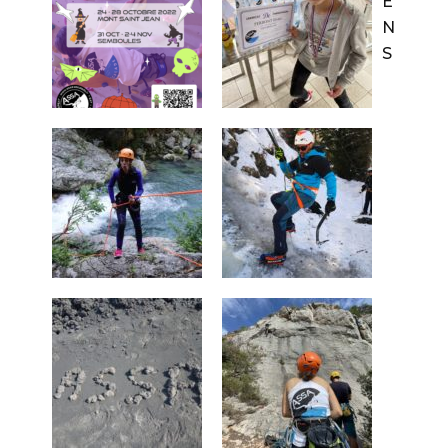
E
N
S