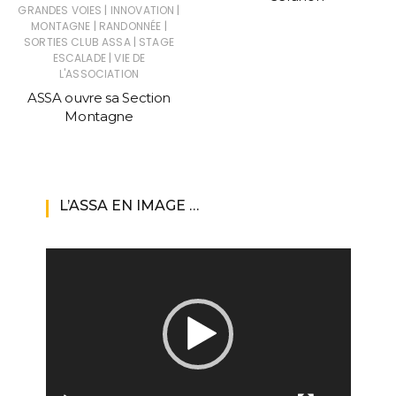
|
|
GRANDES VOIES
INNOVATION
|
|
MONTAGNE
RANDONNÉE
|
SORTIES CLUB ASSA
STAGE
|
ESCALADE
VIE DE
L'ASSOCIATION
ASSA ouvre sa Section
Montagne
L’ASSA EN IMAGE …
Lecteur
vidéo