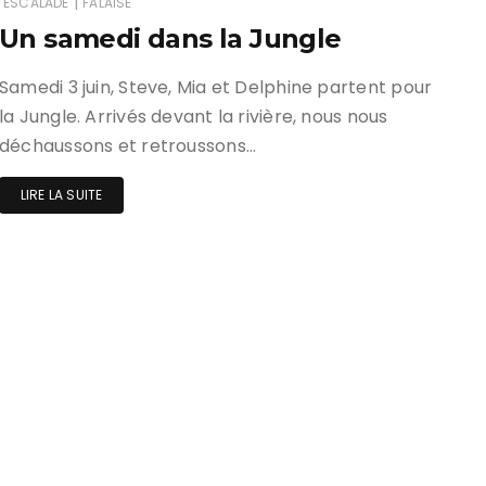
|
ESCALADE
FALAISE
Un samedi dans la Jungle
ir responsable de
ce
Samedi 3 juin, Steve, Mia et Delphine partent pour
la Jungle. Arrivés devant la rivière, nous nous
 une événement non
el sur Spond
déchaussons et retroussons…
iel SPOND Adulte
LIRE LA SUITE
e du grimpeur ASSA
amme des cours