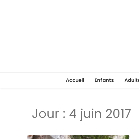
Accueil
Enfants
Adult
Rentrée enfants 
Rentr
Jour :
4 juin 2017
Stage été 2026
ASSA 
(lice
Je ve
passe