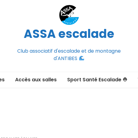
ASSA escalade
Club associatif d'escalade et de montagne
d'ANTIBES
es
Accès aux salles
Sport Santé Escalade ⛑
2026-2027
ée adulte 2026-2027
Section Montagne
nce FFCAM)
ux passer un
port