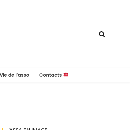
Vie de l’asso
Contacts
La boutique
Contacts
Réglement intérieur
Questions fréquentes