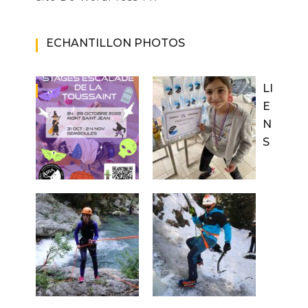
ECHANTILLON PHOTOS
LI
E
N
S