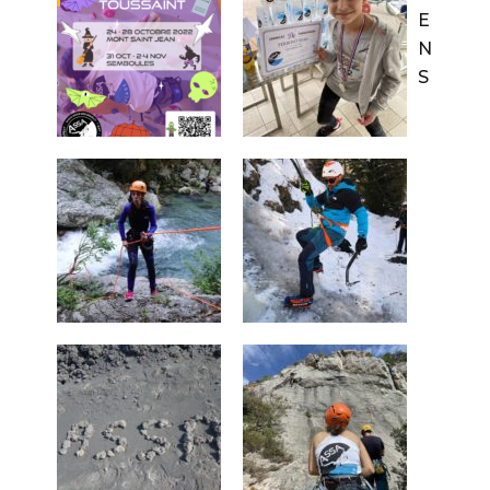
E
N
S