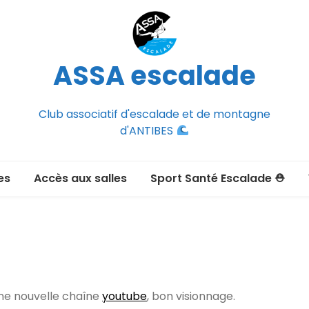
ASSA escalade
Club associatif d'escalade et de montagne
d'ANTIBES
es
Accès aux salles
Sport Santé Escalade ⛑
2026-2027
ée adulte 2026-2027
Section Montagne
nce FFCAM)
ux passer un
ne nouvelle chaîne
youtube
, bon visionnage.
port