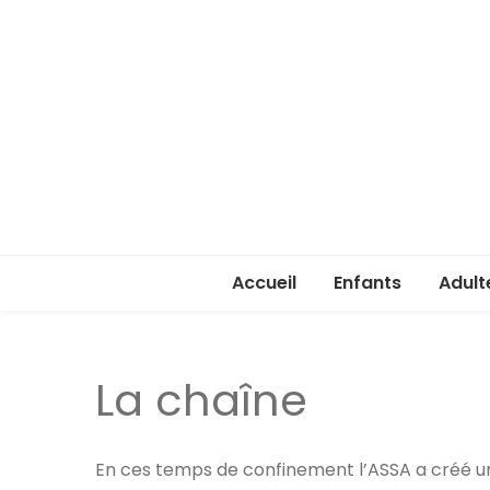
Accueil
Enfants
Adult
Rentrée enfants 
Rentr
La chaîne
Stage été 2026
ASSA 
(lice
Je ve
En ces temps de confinement l’ASSA a créé u
passe