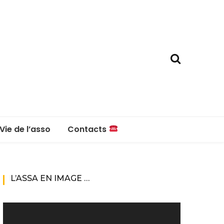
Vie de l’asso
Contacts
La boutique
Contacts
L’ASSA EN IMAGE …
Réglement intérieur
Lecteur
vidéo
Questions fréquentes