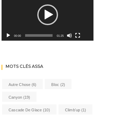
Youtube ASSA
Matériel
Les encadrants du club
00:00
01:25
Histoire de l’Assa
La bibliothèque de l’ASSA
MOTS CLÉS ASSA
Sécurité
Formations
Autre Chose
(6)
Bloc
(2)
Barème kilométrique club
Canyon
(19)
Cascade De Glace
(10)
Climb'up
(1)