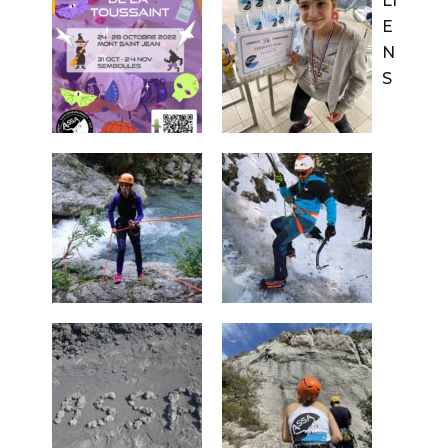
LI
E
N
S