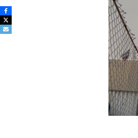
Deven
séan
Créer
offici
Tutor
Chart
Progr