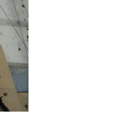
Youtube ASSA
Matériel
Les encadrants du club
Histoire de l’Assa
La bibliothèque de l’ASSA
Sécurité
Formations
Barème kilométrique club