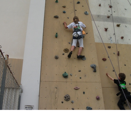
ir responsable de
ce
 une événement non
el sur Spond
iel SPOND Adulte
e du grimpeur ASSA
amme des cours