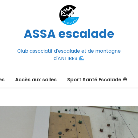
ASSA escalade
Club associatif d'escalade et de montagne
d'ANTIBES
es
Accès aux salles
Sport Santé Escalade ⛑
2026-2027
ée adulte 2026-2027
Section Montagne
nce FFCAM)
ux passer un
port